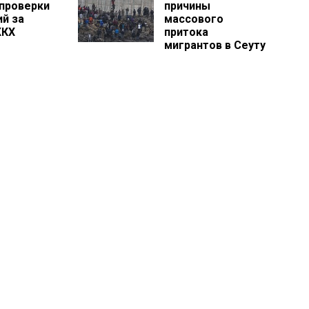
 проверки
причины
ий за
массового
ЖКХ
притока
мигрантов в Сеуту