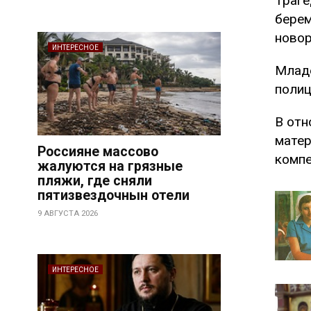
Траге
берем
новор
ИНТЕРЕСНОЕ
Младе
полиц
В отн
матер
Россияне массово
компе
жалуются на грязные
пляжи, где сняли
пятизвездочнын отели
9 АВГУСТА 2026
ИНТЕРЕСНОЕ