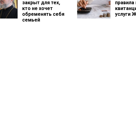
закрыт для тех,
правила
кто не хочет
квитанц
обременять себя
услуги 
семьей