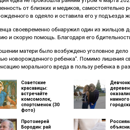
дия едва не произошла ранним утром 4 марта 202
енность от близких и медиков, самостоятельно р
ожденного в одеяло и оставила его у подъезда ж
нца своевременно обнаружил один из жильцов д
ию и скорую помощь. Благодаря его бдительности
ошении матери было возбуждено уголовное дело 
ью новорожденного ребенка". Помимо лишения с
нсацию морального вреда в пользу ребенка в раз
Советские
Девчонк
красавицы:
деревен
встречайте
оказали
комсомолок,
намного
спортсменок (30
городск
фото)
Протоиерей
Россиян
Бородин: рай
объясни