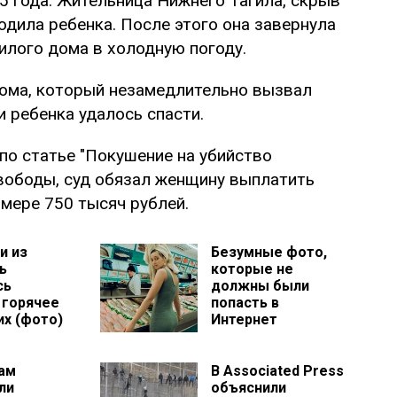
5 года. Жительница Нижнего Тагила, скрыв
одила ребенка. После этого она завернула
илого дома в холодную погоду.
ома, который незамедлительно вызвал
 ребенка удалось спасти.
по статье "Покушение на убийство
вободы, суд обязал женщину выплатить
мере 750 тысяч рублей.
и из
Безумные фото,
ь
которые не
сь
должны были
 горячее
попасть в
их (фото)
Интернет
ам
В Associated Press
ли
объяснили