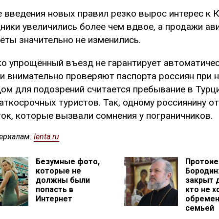
 введения новых правил резко вырос интерес к К
ники увеличились более чем вдвое, а продажи ав
ёты значительно не изменились.
о упрощённый въезд не гарантирует автоматическ
и внимательно проверяют паспорта россиян при 
ом для подозрений считается пребывание в Турц
раткосрочных туристов. Так, одному россиянину о
ок, которые вызвали сомнения у пограничников.
ериалам:
lenta.ru
Безумные фото,
Протоие
которые не
Бородин:
должны были
закрыт д
попасть в
кто не х
Интернет
обремен
семьей