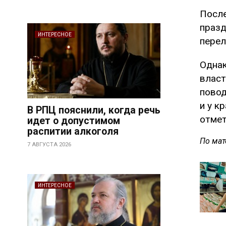
После
празд
ИНТЕРЕСНОЕ
перел
Однак
власт
повод
и у к
В РПЦ пояснили, когда речь
отмет
идет о допустимом
распитии алкоголя
По мат
7 АВГУСТА 2026
ИНТЕРЕСНОЕ