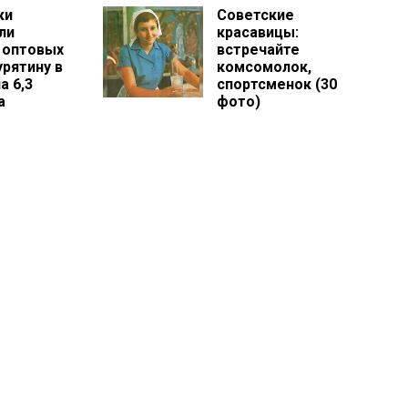
ки
Советские
ли
красавицы:
 оптовых
встречайте
урятину в
комсомолок,
а 6,3
спортсменок (30
а
фото)