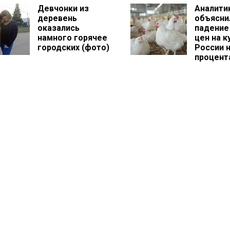
Девчонки из
Аналити
деревень
объясни
оказались
падение
намного горячее
цен на к
городских (фото)
России н
процент