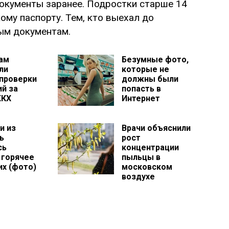
документы заранее. Подростки старше 14
ому паспорту. Тем, кто выехал до
рым документам.
ам
Безумные фото,
ли
которые не
 проверки
должны были
ий за
попасть в
ЖКХ
Интернет
и из
Врачи объяснили
ь
рост
сь
концентрации
 горячее
пыльцы в
их (фото)
московском
воздухе