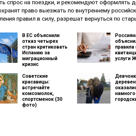
ть спрос на поездки, и рекомендуют оформлять 
охранят право выезжать по внутреннему российск
ления правил в силу, разрешат вернуться по ста
В ЕС объяснили
Россиян
отказ четырех
объясни
стран критиковать
правила
Испанию за
квитанц
миграционный
услуги 
кризис
Советские
Девчонк
красавицы:
деревен
встречайте
оказали
комсомолок,
намного
спортсменок (30
городск
фото)