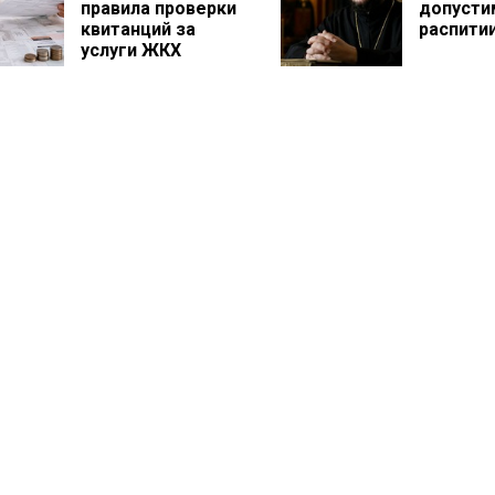
правила проверки
допуст
квитанций за
распити
услуги ЖКХ