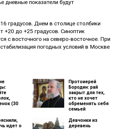
ье дневные показатели будут
+16 градусов. Днем в столице столбики
от +20 до +25 градусов. Синоптик
ся с восточного на северо-восточное. При
 стабилизация погодных условий в Москве
ие
Протоиерей
цы:
Бородин: рай
йте
закрыт для тех,
лок,
кто не хочет
енок (30
обременять себя
семьей
ояснили,
Девчонки из
чь идет о
деревень