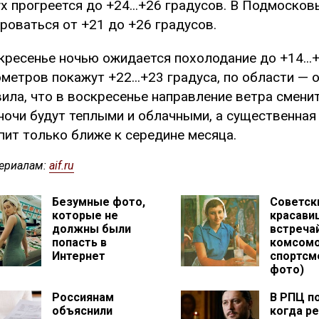
х прогреется до +24...+26 градусов. В Подмосков
роваться от +21 до +26 градусов.
кресенье ночью ожидается похолодание до +14...
метров покажут +22...+23 градуса, по области — 
ила, что в воскресенье направление ветра сменит
ночи будут теплыми и облачными, а существенная
пит только ближе к середине месяца.
ериалам:
aif.ru
Безумные фото,
Советск
которые не
красави
должны были
встреча
попасть в
комсомо
Интернет
спортсм
фото)
Россиянам
В РПЦ п
объяснили
когда ре