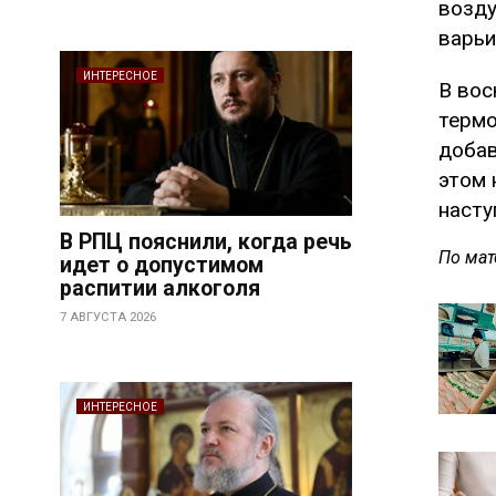
возду
варьи
ИНТЕРЕСНОЕ
В вос
термо
добав
этом 
насту
В РПЦ пояснили, когда речь
По мат
идет о допустимом
распитии алкоголя
7 АВГУСТА 2026
ИНТЕРЕСНОЕ