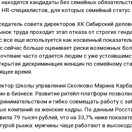
 находятся кандидаты без семейных обязательств
 HR-специалистов, для которых семейный статус 
едатель совета директоров ХК Сибирский делово
ынок труда проходит этап отказа от строгих ген
с все еще используется как косвенный показатель
с сейчас больше оценивает риски возможных бол
очтение часто отдается людям с уже устоявшимс
ткрытая дискриминация женщин по семейному стат
ящее время.
ктор Школы управления Сколково Марина Карба
н в бизнесе. Развитие ритейл-платформ позволи
ринимательством и гибко совмещать работу с заб
ых компаний за женские кадры. По данным Росста
вила 79 тысяч рублей, что на 33,7% ниже показат
турой рынка: мужчины чаще работают в высоко