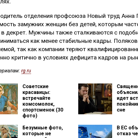
лях.
одитель отделения профсоюза Новый труд Анна 
мость замужних женщин без детей, которым част
 в декрет. Мужчины также сталкиваются с подобн
иниматься как менее стабильные кадры. Поляков
емой, так как компании теряют квалифицированны
нно критично в условиях дефицита кадров на рын
ериалам:
rg.ru
Советские
Священ
красавицы:
объяснил
встречайте
идет вст
комсомолок,
покойни
спортсменок (30
сне
фото)
Безумные фото,
В ЕС об
которые не
отказ ч