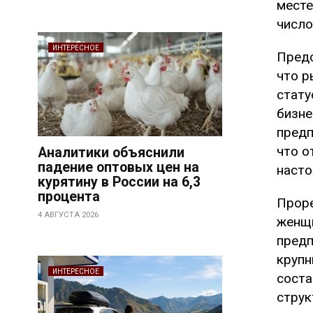
месте
число
ИНТЕРЕСНОЕ
Предс
что р
стату
бизне
предп
что о
Аналитики объяснили
падение оптовых цен на
насто
курятину в России на 6,3
процента
Проре
4 АВГУСТА 2026
женщи
предп
крупн
ИНТЕРЕСНОЕ
соста
струк