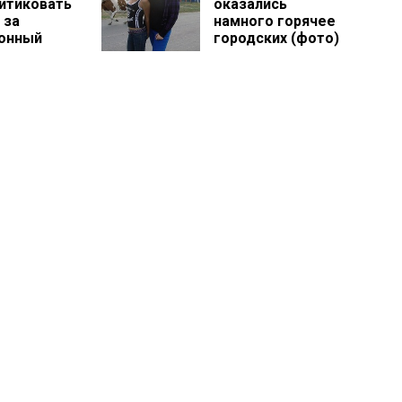
ритиковать
оказались
 за
намного горячее
онный
городских (фото)