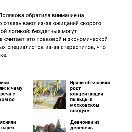
Полякова обратила внимание на
о отказывают из-за ожиданий скорого
ой логикой: бездетные могут
а считает это правовой и экономической
х специалистов из-за стереотипов, что
ке.
ники
Врачи объяснили
и: к чему
рост
реча с
концентрации
ком во
пыльцы в
московском
воздухе
ъяснили
Девчонки из
етырех
деревень