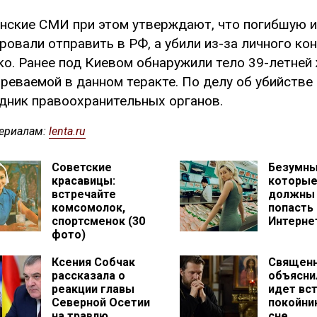
нские СМИ при этом утверждают, что погибшую 
ровали отправить в РФ, а убили из-за личного ко
о. Ранее под Киевом обнаружили тело 39-летней
реваемой в данном теракте. По делу об убийств
дник правоохранительных органов.
ериалам:
lenta.ru
Советские
Безумны
красавицы:
которые
встречайте
должны
комсомолок,
попасть 
спортсменок (30
Интерне
фото)
Ксения Собчак
Священ
рассказала о
объяснил
реакции главы
идет вст
Северной Осетии
покойни
на травлю
сне