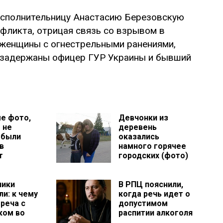
исполнительницу Анастасию Березовскую
нфликта, отрицая связь со взрывом в
 женщины с огнестрельными ранениями,
е задержаны офицер ГУР Украины и бывший
е фото,
Девчонки из
 не
деревень
 были
оказались
в
намного горячее
т
городских (фото)
ники
В РПЦ пояснили,
и: к чему
когда речь идет о
реча с
допустимом
ком во
распитии алкоголя