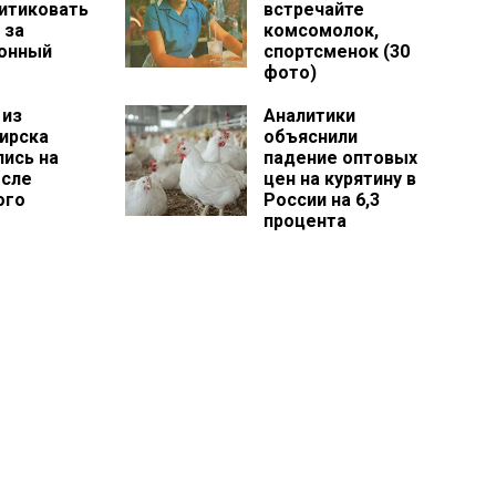
ритиковать
встречайте
 за
комсомолок,
онный
спортсменок (30
фото)
 из
Аналитики
ирска
объяснили
лись на
падение оптовых
осле
цен на курятину в
ого
России на 6,3
процента