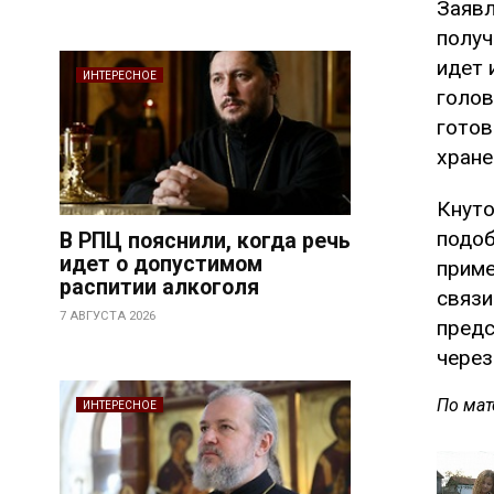
Заявл
получ
идет 
ИНТЕРЕСНОЕ
голов
готов
хране
Кнуто
подоб
В РПЦ пояснили, когда речь
идет о допустимом
приме
распитии алкоголя
связи
7 АВГУСТА 2026
предс
через
По мат
ИНТЕРЕСНОЕ