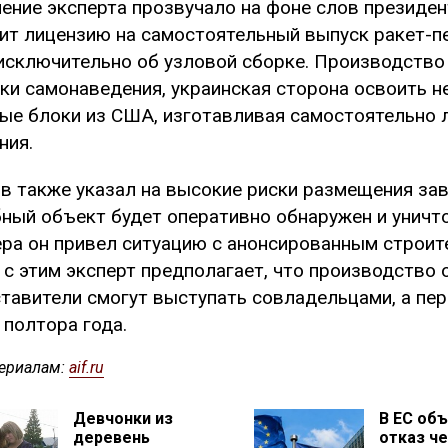
ение эксперта прозвучало на фоне слов президе
ит лицензию на самостоятельный выпуск ракет-пе
исключительно об узловой сборке. Производство 
ки самонаведения, украинская сторона освоить н
ые блоки из США, изготавливая самостоятельно 
ния.
в также указал на высокие риски размещения заво
ный объект будет оперативно обнаружен и уничт
ра он привел ситуацию с анонсированным строите
 с этим эксперт предполагает, что производство 
тавители смогут выступать совладельцами, а пер
 полтора года.
ериалам:
aif.ru
Девчонки из
В ЕС об
деревень
отказ ч