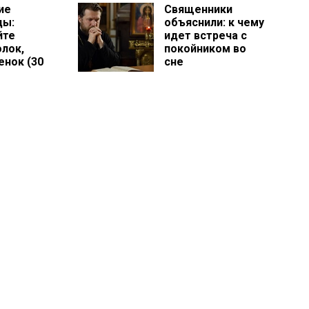
ие
Священники
цы:
объяснили: к чему
йте
идет встреча с
лок,
покойником во
енок (30
сне