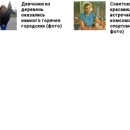
Девчонки из
Советск
деревень
красави
оказались
встреча
намного горячее
комсомо
городских (фото)
спортсм
фото)