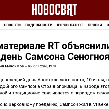
НОВОСТИ
ПОДРОБНОСТИ
КУРСЫ ВАЛЮТ
ПРОБКИ
О
материале RT объяснил
 день Самсона Сеногно
ЛАВ МАКСИМОВ
—
9 ИЮЛЯ 2026, 13:48
дпоследний день Апостольского поста, 10 июля,
добного Сампсона Странноприимца. В народе это
ной и традиционно связывается с периодом сено
сно церковному преданию, Сампсон жил в VI веке 