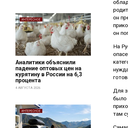
облад
родит
он пр
ИНТЕРЕСНОЕ
прико
он по
На Ру
опасе
катег
Аналитики объяснили
падение оптовых цен на
нужда
курятину в России на 6,3
готов
процента
4 АВГУСТА 2026
Для з
было 
прихо
ИНТЕРЕСНОЕ
там с
Самая