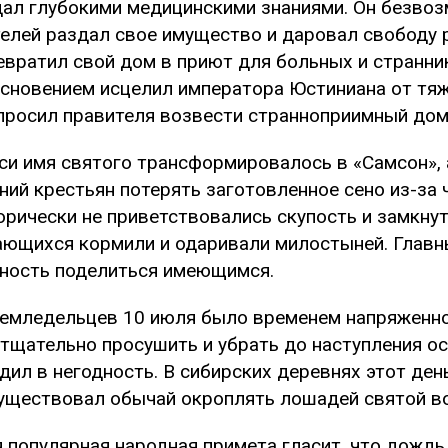
ал глубокими медицинскими знаниями. Он безвоз
елей раздал свое имущество и даровал свободу 
евратил свой дом в приют для больных и странник
сновением исцелил императора Юстиниана от тяж
просил правителя возвести странноприимный дом
си имя святого трансформировалось в «Самсон», 
ний крестьян потерять заготовленное сено из-за
орически не приветствовались скупость и замкну
ющихся кормили и одаривали милостыней. Главны
ность поделиться имеющимся.
емледельцев 10 июля было временем напряженно
тщательно просушить и убрать до наступления о
дил в негодность. В сибирских деревнях этот де
уществовал обычай окроплять лошадей святой во
 популярная народная примета гласит, что дождь