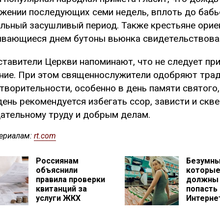
жении последующих семи недель, вплоть до бабье
льный засушливый период. Также крестьяне орие
вающиеся днем бутоны вьюнка свидетельствовал
тавители Церкви напоминают, что не следует пр
ние. При этом священнослужители одобряют тра
творительности, особенно в день памяти святого,
день рекомендуется избегать ссор, зависти и скв
ательному труду и добрым делам.
ериалам:
rt.com
Россиянам
Безумны
объяснили
которые
правила проверки
должны
квитанций за
попасть 
услуги ЖКХ
Интерне