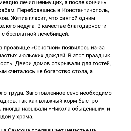
мездно лечил неимущих, а после кончины
рабам. Перебравшись в Константинополь,
ов. Житие гласит, что святой одним
елого недуга. В качестве благодарности
 с бесплатной лечебницей.
а прозвище «Сеногной» появилось из-за
 частых июльских дождей. В этот праздник
тость. Двери домов открывали для гостей,
м считалось не богатство стола, а
го труда. Заготовленное сено необходимо
садков, так как влажный корм быстро
нь иногда называли «Никола обыденный», и
дой у храма.
 на Самсона предвещает ненастье на