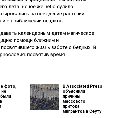
го лета. Ясное же небо сулило
нтировались на поведение растений:
и о приближении осадков.
идавать календарным датам магическое
дицию помощи ближним и
 посвятившего жизнь заботе о бедных. В
ернословия, посвятив время
е фото,
В Associated Press
 не
объяснили
 были
причины
в
массового
т
притока
мигрантов в Сеуту